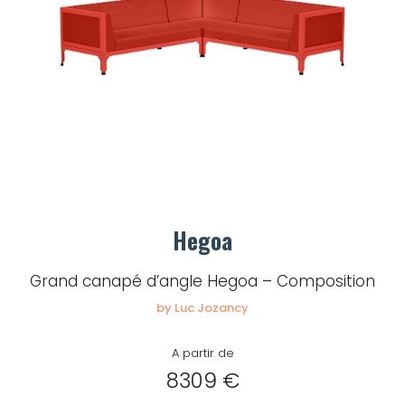
Mot de passe
Je souhaite rester
connecté
Se connecter
Hegoa
J’ai perdu mon mot de passe
Grand canapé d’angle Hegoa – Composition
by Luc Jozancy
A partir de
8309 €