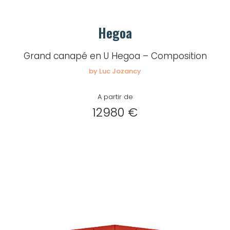
Créer
mon
Hegoa
compte
Demander
Grand canapé en U Hegoa – Composition
mon
by Luc Jozancy
accès
A partir de
Me
12980 €
connecter
Adresse de
messagerie ou
Identifiant