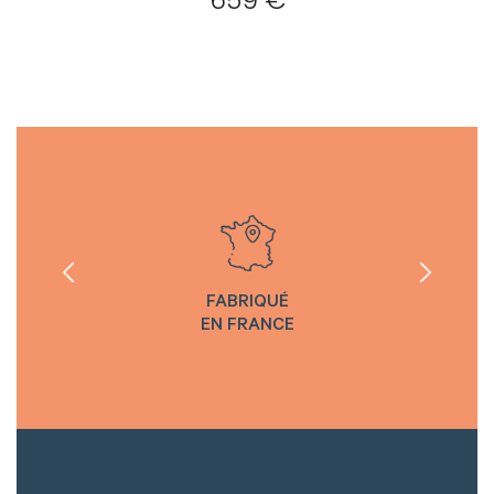
659 €
Créer
mon
compte
Demander
mon
accès
Me
connecter
FABRIQUÉ
Adresse de
EN FRANCE
messagerie ou
Identifiant