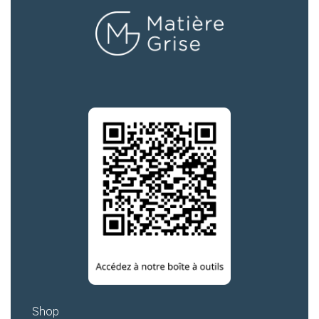
Mot de passe
Je souhaite rester
connecté
Se connecter
J’ai perdu mon mot de passe
Shop