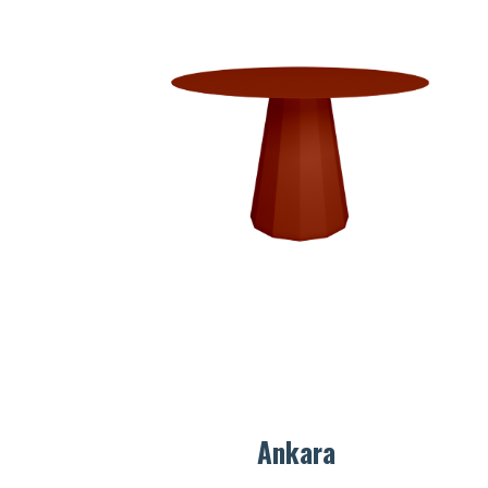
te
et suivez vos commandes.
te
té
Créer mon compte
Ankara