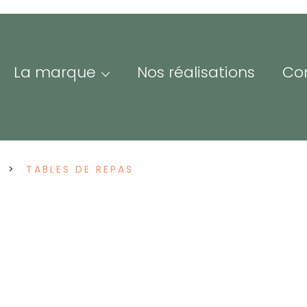
La marque
Nos réalisations
Co
Me
S
TABLES DE REPAS
Adre
ofessionnels &
Iden
esse
espace Pro/Presse vous
nne un accès à nos
Mot 
sources visuelles et