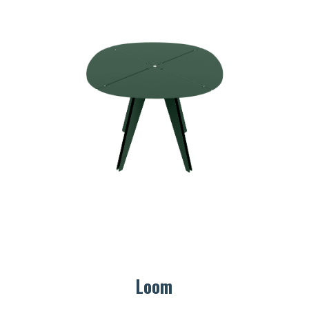
chniques (fiches
chniques, modèles 3D) en
J
léchargement.
S
Demander mon accès
J’ai 
Loom