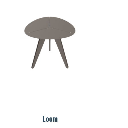
e souhaite rester connecté
e connecter
perdu mon mot de passe
Loom