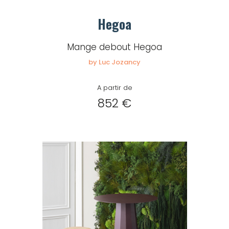
Mot de passe
Hegoa
Mange debout Hegoa
Je souhaite rester
by Luc Jozancy
connecté
A partir de
852 €
Se connecter
J’ai perdu mon mot de passe