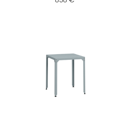
858 €
Créer
mon
compte
Demander
mon
accès
Me
connecter
Adresse de
messagerie ou
Identifiant