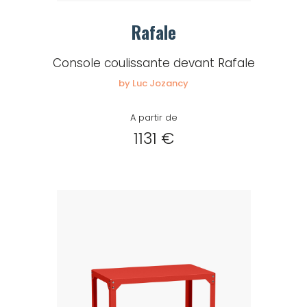
Mot de passe
Rafale
Console coulissante devant Rafale
Je souhaite rester
by Luc Jozancy
connecté
A partir de
1131 €
Se connecter
J’ai perdu mon mot de passe