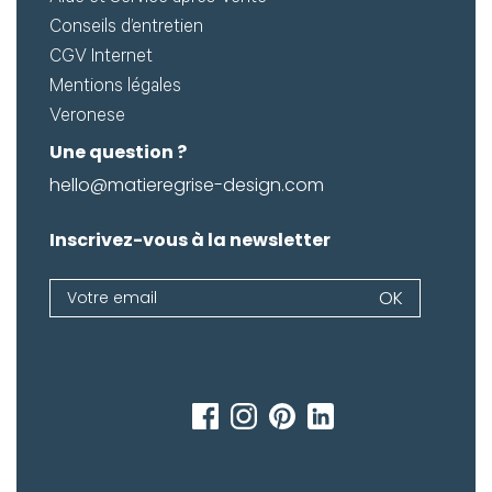
Conseils d’entretien
CGV Internet
Mentions légales
Veronese
Une question ?
hello@matieregrise-design.com
Inscrivez-vous à la newsletter
Newsletter
OK
Si
vous
êtes
un
humain,