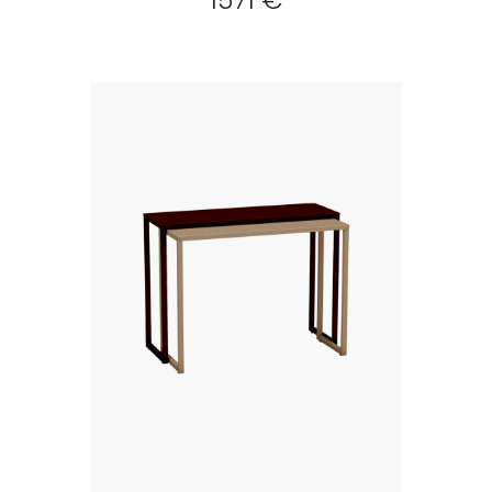
1571 €
Créer
mon
compte
Demander
mon
accès
Me
connecter
Adresse de
messagerie ou
Identifiant