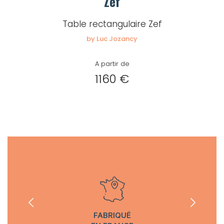
Zef
Table rectangulaire Zef
by Luc Jozancy
A partir de
1160 €
FABRIQUÉ