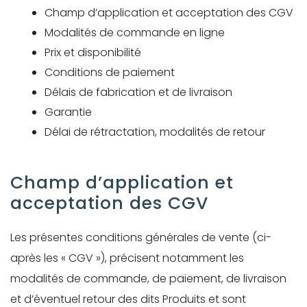
Créer
Champ d’application et acceptation des CGV
mon
Modalités de commande en ligne
compte
Prix et disponibilité
Demander
Conditions de paiement
mon
Délais de fabrication et de livraison
accès
Garantie
Délai de rétractation, modalités de retour
Me
connecter
Champ d’application et
acceptation des CGV
Adresse de
messagerie ou
Les présentes conditions générales de vente (ci-
Identifiant
après les « CGV »), précisent notamment les
modalités de commande, de paiement, de livraison
et d’éventuel retour des dits Produits et sont