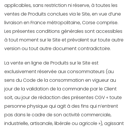
Mot de passe
applicables, sans restriction ni réserve, à toutes les
ventes de Produits conclues via le Site, en vue d’une
livraison en France métropolitaine, Corse comprise.
Je souhaite rester
Les présentes conditions générales sont accessibles
connecté
à tout moment sur le Site et prévalent sur toute autre
version ou tout autre document contradictoire.
Se connecter
La vente en ligne de Produits sur le Site est
exclusivement réservée aux consommateurs (au
J’ai perdu mon mot de passe
sens du Code de la consommation en vigueur au
jour de la validation de la commande par le Client
soit, au jour de rédaction des présentes CGV « toute
personne physique qui agit à des fins qui n’entrent
pas dans le cadre de son activité commerciale,
industrielle, artisanale, libérale ou agricole »), agissant