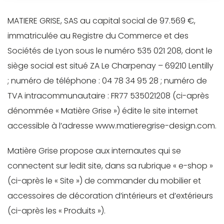
compte
Pro/Presse
client
MATIERE GRISE, SAS au capital social de 97.569 €,
vous
retrouvez
immatriculée au Registre du Commerce et des
donne
vos
Sociétés de Lyon sous le numéro 535 021 208, dont le
un
sélections
siège social est situé ZA Le Charpenay – 69210 Lentilly
accès
d’articles,
; numéro de téléphone : 04 78 34 95 28 ; numéro de
à nos
gérez
TVA intracommunautaire : FR77 535021208 (ci-après
ressources
vos
dénommée « Matière Grise ») édite le site internet
visuelles
informations
accessible à l’adresse www.matieregrise-design.com.
et
et
techniques
Matière Grise propose aux internautes qui se
suivez
(fiches
connectent sur ledit site, dans sa rubrique « e-shop »
vos
techniques,
(ci-après le « Site ») de commander du mobilier et
commandes.
modèles
accessoires de décoration d’intérieurs et d’extérieurs
3D) en
(ci-après les « Produits »).
téléchargement.