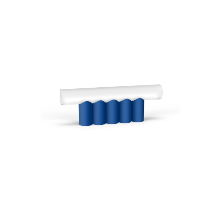
Créer
mon
compte
Demander
mon
accès
Me
connecter
Adresse de
messagerie ou
Identifiant