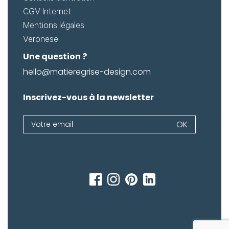
CGV Internet
Mentions légales
Veronese
Une question ?
hello@matieregrise-design.com
Inscrivez-vous à la newsletter
Newsletter
OK
Si
vous
êtes
un
humain,
ne