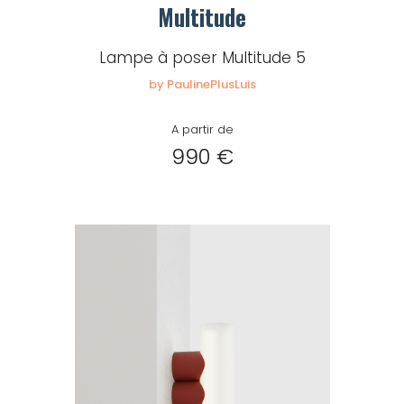
Mot de passe
Multitude
Lampe à poser Multitude 5
by PaulinePlusLuis
Je souhaite rester
connecté
A partir de
990 €
Se connecter
J’ai perdu mon mot de passe