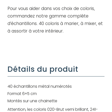
Mot de passe
Pour vous aider dans vos choix de coloris,
commandez notre gamme complète
d’échantillons. 40 coloris à marier, à mixer, et
Je souhaite rester
à assortir à votre intérieur.
connecté
Se connecter
J’ai perdu mon mot de passe
Détails du produit
40 échantillons métal numérotés
Format 6×5 cm
Montés sur une chainette
Attention, les coloris 020-Brut verni brillant, 241-