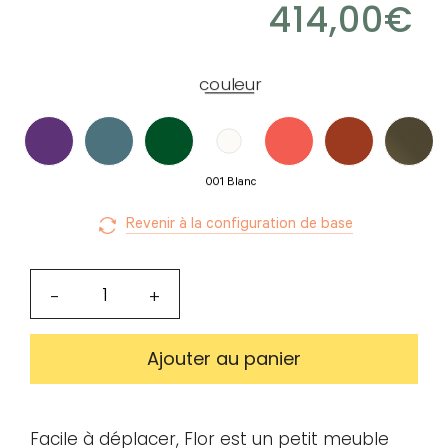
Créer
414,00
€
mon
compte
Demander
couleur
mon
accès
001 Blanc
Me
connecter
Revenir à la configuration de base
quantité
-
+
Adresse de
de
messagerie ou
Table
Ajouter au panier
Identifiant
basse
Flor
02
Facile à déplacer, Flor est un petit meuble