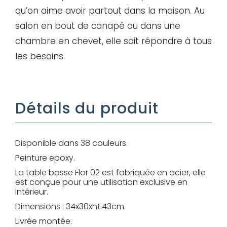
Mot de passe
qu’on aime avoir partout dans la maison. Au
salon en bout de canapé ou dans une
chambre en chevet, elle sait répondre à tous
Je souhaite rester
les besoins.
connecté
Détails du produit
Se connecter
J’ai perdu mon mot de passe
Disponible dans 38 couleurs.
Peinture epoxy.
La table basse Flor 02 est fabriquée en acier, elle
est conçue pour une utilisation exclusive en
intérieur.
Dimensions : 34x30xht.43cm.
Livrée montée.