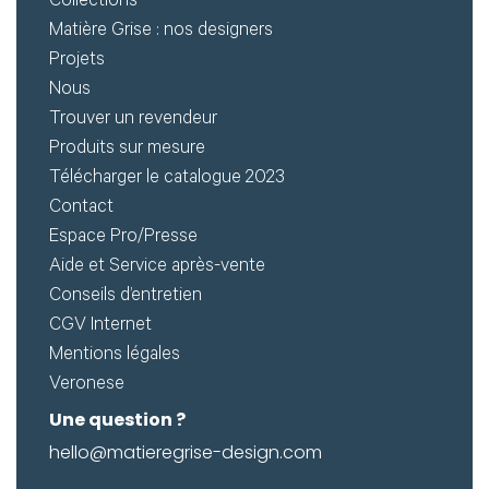
Créer
Collections
Matière Grise : nos designers
mon
Projets
compte
Demander
Nous
Trouver un revendeur
mon
Produits sur mesure
accès
Télécharger le catalogue 2023
Me
Contact
Espace Pro/Presse
connecter
Aide et Service après-vente
Conseils d’entretien
Adresse de
CGV Internet
Mentions légales
messagerie ou
Veronese
Identifiant
Une question ?
hello@matieregrise-design.com