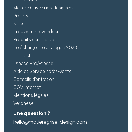
Créer
Collections
Matière Grise : nos designers
mon
Projets
compte
Demander
Nous
Trouver un revendeur
mon
Produits sur mesure
accès
Télécharger le catalogue 2023
Me
Contact
Espace Pro/Presse
connecter
Aide et Service après-vente
Conseils d’entretien
Adresse de
CGV Internet
Mentions légales
messagerie ou
Veronese
Identifiant
Une question ?
hello@matieregrise-design.com