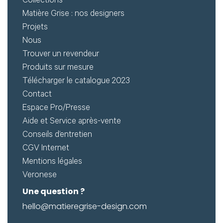
Créer
Collections
Matière Grise : nos designers
mon
Projets
compte
Demander
Nous
Trouver un revendeur
mon
Produits sur mesure
accès
Télécharger le catalogue 2023
Me
Contact
Espace Pro/Presse
connecter
Aide et Service après-vente
Conseils d’entretien
Adresse de
CGV Internet
Mentions légales
messagerie ou
Veronese
Identifiant
Une question ?
hello@matieregrise-design.com