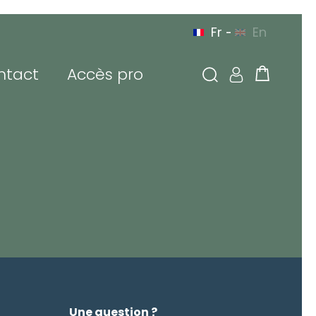
Fr
En
-
ntact
Accès pro
N
À VOTRE SERVICE
N EUROPE
PAR TÉLÉPHONE
 connecter
sse de messagerie ou
tifiant
de passe
Une question ?