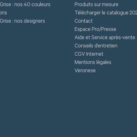
Grise : nos 40 couleurs
Produits sur mesure
chniques (fiches
ions
Télécharger le catalogue 20
chniques, modèles 3D) en
J
Grise : nos designers
Contact
léchargement.
Espace Pro/Presse
Aide et Service après-vente
S
Conseils d’entretien
Demander mon accès
CGV Internet
J’ai 
Mentions légales
Veronese