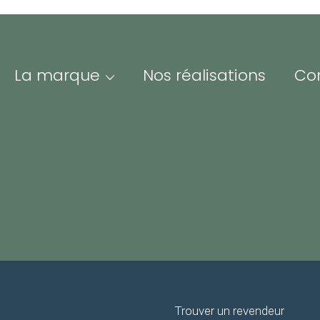
La marque
Nos réalisations
Co
PAIEMENT
LIVRAISON E
SÉCURISÉ
FRANCE ET E
Me
Adre
ofessionnels &
Iden
esse
espace Pro/Presse vous
nne un accès à nos
Mot 
sources visuelles et
Trouver un revendeur