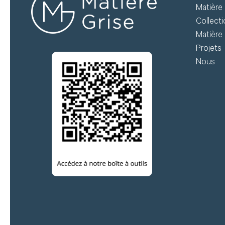
Matière 
te
et suivez vos commandes.
Collect
te
Matière 
té
Projets
Créer mon compte
Nous