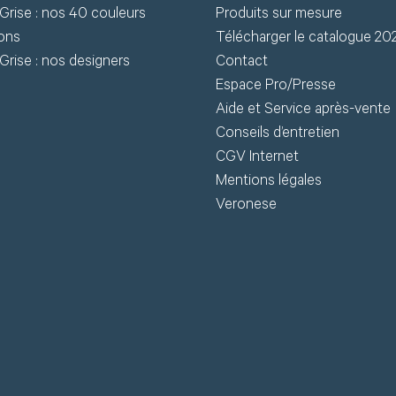
Grise : nos 40 couleurs
Produits sur mesure
chniques (fiches
ions
Télécharger le catalogue 20
chniques, modèles 3D) en
J
Grise : nos designers
Contact
léchargement.
Espace Pro/Presse
Aide et Service après-vente
S
Conseils d’entretien
Demander mon accès
CGV Internet
J’ai 
Mentions légales
Veronese