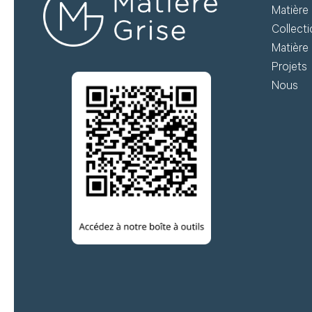
Matière 
te
et suivez vos commandes.
Collect
te
Matière 
té
Projets
Créer mon compte
Nous