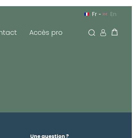
Fr
En
-
ntact
Accès pro
N
À VOTRE SERVICE
N EUROPE
PAR TÉLÉPHONE
 connecter
sse de messagerie ou
tifiant
de passe
Une question ?