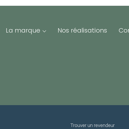
La marque
Nos réalisations
Co
PAIEMENT
LIVRAISON E
SÉCURISÉ
FRANCE ET E
Me
Adre
ofessionnels &
Iden
esse
espace Pro/Presse vous
nne un accès à nos
Mot 
sources visuelles et
Trouver un revendeur