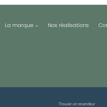
La marque
Nos réalisations
Co
PAIEMENT
LIVRAISON E
SÉCURISÉ
FRANCE ET E
Me
Adre
ofessionnels &
Iden
esse
espace Pro/Presse vous
nne un accès à nos
Mot 
sources visuelles et
Trouver un revendeur