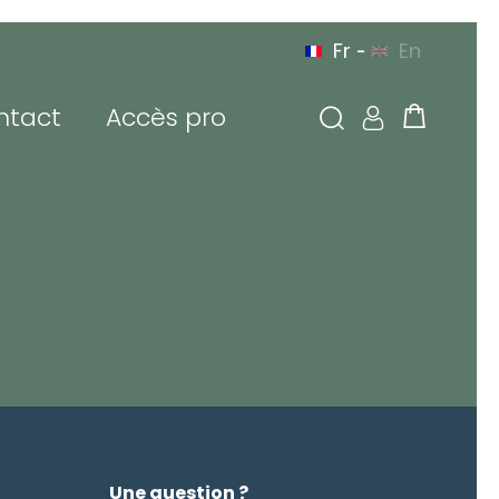
Fr
En
-
ntact
Accès pro
N
À VOTRE SERVICE
N EUROPE
PAR TÉLÉPHONE
 connecter
sse de messagerie ou
tifiant
de passe
Une question ?