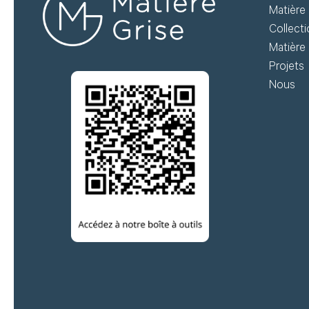
Matière 
te
et suivez vos commandes.
Collect
te
Matière 
té
Projets
Créer mon compte
Nous