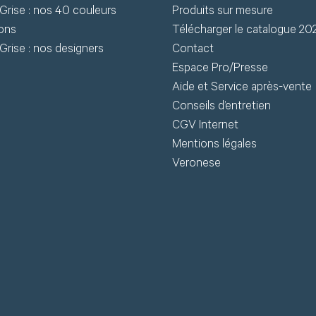
Grise : nos 40 couleurs
Produits sur mesure
chniques (fiches
ions
Télécharger le catalogue 20
chniques, modèles 3D) en
J
Grise : nos designers
Contact
léchargement.
Espace Pro/Presse
Aide et Service après-vente
S
Conseils d’entretien
Demander mon accès
CGV Internet
J’ai 
Mentions légales
Veronese