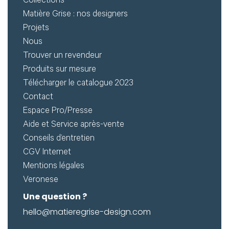
Créer
Collections
Matière Grise : nos designers
mon
Projets
compte
Demander
Nous
Trouver un revendeur
mon
Produits sur mesure
accès
Télécharger le catalogue 2023
Me
Contact
Espace Pro/Presse
connecter
Aide et Service après-vente
Conseils d’entretien
Adresse de
CGV Internet
Mentions légales
messagerie ou
Veronese
Identifiant
Une question ?
hello@matieregrise-design.com