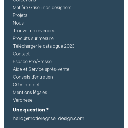
Créer
Collections
Matière Grise : nos designers
mon
Projets
compte
Demander
Nous
Trouver un revendeur
mon
Produits sur mesure
accès
Télécharger le catalogue 2023
Me
Contact
Espace Pro/Presse
connecter
Aide et Service après-vente
Conseils d’entretien
Adresse de
CGV Internet
Mentions légales
messagerie ou
Veronese
Identifiant
Une question ?
hello@matieregrise-design.com