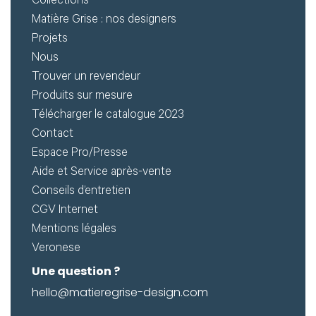
Créer
Collections
Matière Grise : nos designers
mon
Projets
compte
Demander
Nous
Trouver un revendeur
mon
Produits sur mesure
accès
Télécharger le catalogue 2023
Me
Contact
Espace Pro/Presse
connecter
Aide et Service après-vente
Conseils d’entretien
Adresse de
CGV Internet
Mentions légales
messagerie ou
Veronese
Identifiant
Une question ?
hello@matieregrise-design.com