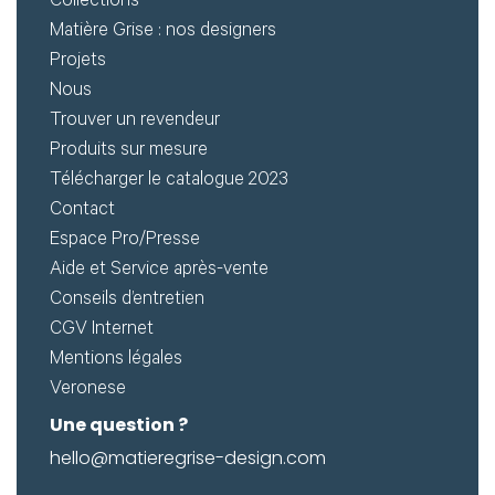
Créer
Collections
Matière Grise : nos designers
mon
Projets
compte
Demander
Nous
Trouver un revendeur
mon
Produits sur mesure
accès
Télécharger le catalogue 2023
Me
Contact
Espace Pro/Presse
connecter
Aide et Service après-vente
Conseils d’entretien
Adresse de
CGV Internet
Mentions légales
messagerie ou
Veronese
Identifiant
Une question ?
hello@matieregrise-design.com