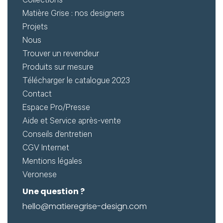
Créer
Collections
Matière Grise : nos designers
mon
Projets
compte
Demander
Nous
Trouver un revendeur
mon
Produits sur mesure
accès
Télécharger le catalogue 2023
Me
Contact
Espace Pro/Presse
connecter
Aide et Service après-vente
Conseils d’entretien
Adresse de
CGV Internet
Mentions légales
messagerie ou
Veronese
Identifiant
Une question ?
hello@matieregrise-design.com