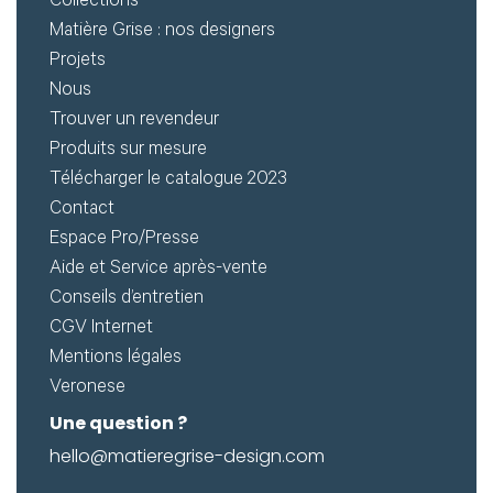
Créer
Collections
Matière Grise : nos designers
mon
Projets
compte
Demander
Nous
Trouver un revendeur
mon
Produits sur mesure
accès
Télécharger le catalogue 2023
Me
Contact
Espace Pro/Presse
connecter
Aide et Service après-vente
Conseils d’entretien
Adresse de
CGV Internet
Mentions légales
messagerie ou
Veronese
Identifiant
Une question ?
hello@matieregrise-design.com