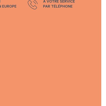
N
À VOTRE SERVICE
N EUROPE
PAR TÉLÉPHONE
e souhaite rester connecté
e connecter
perdu mon mot de passe