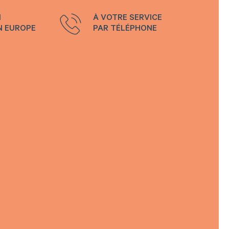
N
À VOTRE SERVICE
N EUROPE
PAR TÉLÉPHONE
e souhaite rester connecté
e connecter
perdu mon mot de passe