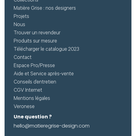
Créer
Collections
Matière Grise : nos designers
mon
Projets
compte
Demander
Nous
Trouver un revendeur
mon
Produits sur mesure
accès
Télécharger le catalogue 2023
Me
Contact
Espace Pro/Presse
connecter
Aide et Service après-vente
Conseils d’entretien
Adresse de
CGV Internet
Mentions légales
messagerie ou
Veronese
Identifiant
Une question ?
hello@matieregrise-design.com