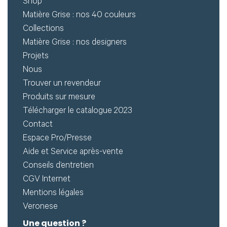
Créer
Shop
Matière Grise : nos 40 couleurs
mon
Collections
compte
Demander
Matière Grise : nos designers
Projets
mon
Nous
accès
Trouver un revendeur
Me
Produits sur mesure
Télécharger le catalogue 2023
connecter
Contact
Espace Pro/Presse
Adresse de
Aide et Service après-vente
messagerie ou
Conseils d’entretien
CGV Internet
Identifiant
Mentions légales
Veronese
Une question ?