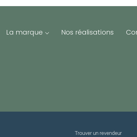
La marque
Nos réalisations
Co
PAIEMENT
LIVRAISON E
SÉCURISÉ
FRANCE ET E
Me
Adre
ofessionnels &
Iden
esse
espace Pro/Presse vous
nne un accès à nos
Mot 
sources visuelles et
Trouver un revendeur