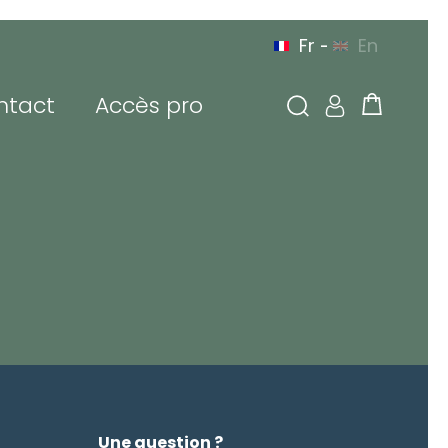
Fr
En
-
ntact
Accès pro
N
À VOTRE SERVICE
N EUROPE
PAR TÉLÉPHONE
 connecter
sse de messagerie ou
tifiant
de passe
Une question ?