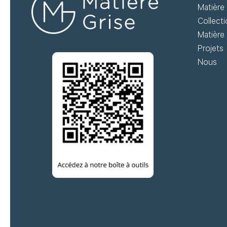
Matière 
te
et suivez vos commandes.
Collect
te
Matière 
té
Projets
Créer mon compte
Nous