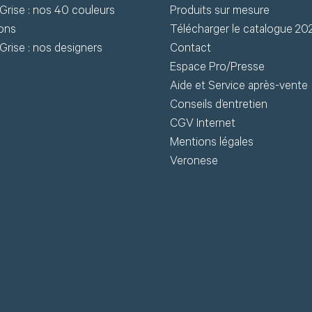
Grise : nos 40 couleurs
Produits sur mesure
chniques (fiches
ions
Télécharger le catalogue 20
chniques, modèles 3D) en
J
Grise : nos designers
Contact
léchargement.
Espace Pro/Presse
Aide et Service après-vente
S
Conseils d’entretien
Demander mon accès
CGV Internet
J’ai 
Mentions légales
Veronese