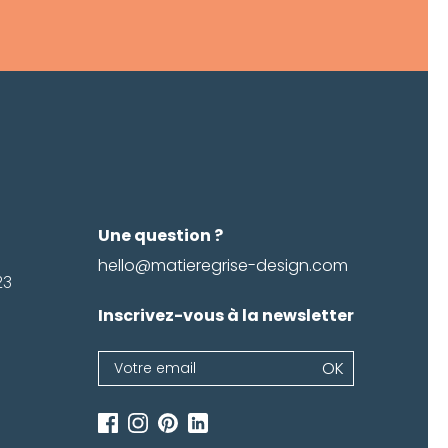
Une question ?
hello@matieregrise-design.com
23
Inscrivez-vous à la newsletter
Newsletter
OK
Si
vous