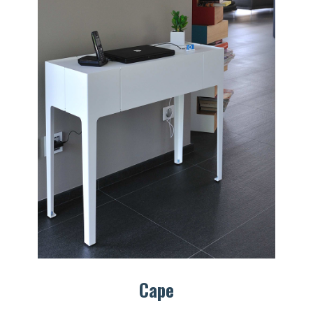
chniques (fiches
chniques, modèles 3D) en
J
léchargement.
S
Demander mon accès
J’ai 
Cape