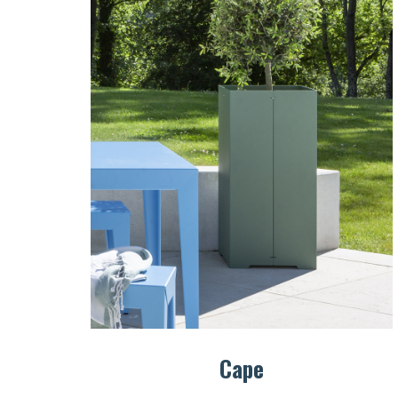
te
et suivez vos commandes.
te
té
Créer mon compte
Cape