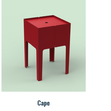
e souhaite rester connecté
e connecter
perdu mon mot de passe
Cape