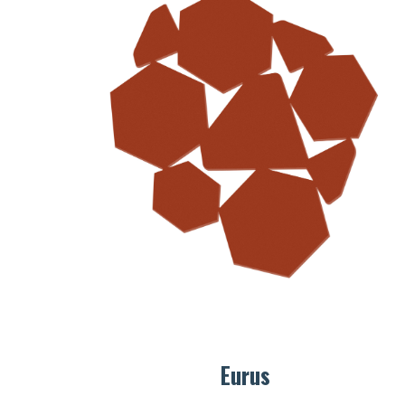
te
et suivez vos commandes.
te
té
Créer mon compte
Eurus