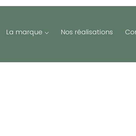
La marque
Nos réalisations
Co
Me
Adre
ofessionnels &
Iden
esse
espace Pro/Presse vous
nne un accès à nos
Mot 
sources visuelles et