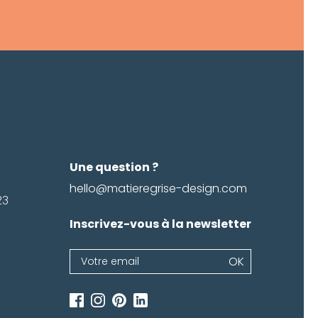
Une question ?
hello@matieregrise-design.com
23
Inscrivez-vous à la newsletter
Newsletter
OK
Si
vous