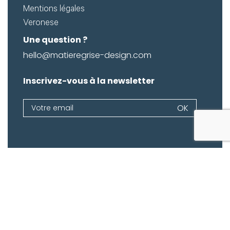
Mentions légales
Veronese
Une question ?
hello@matieregrise-design.com
Inscrivez-vous à la newsletter
Newsletter
OK
Si
vous
êtes
un
humain,
ne
remplissez