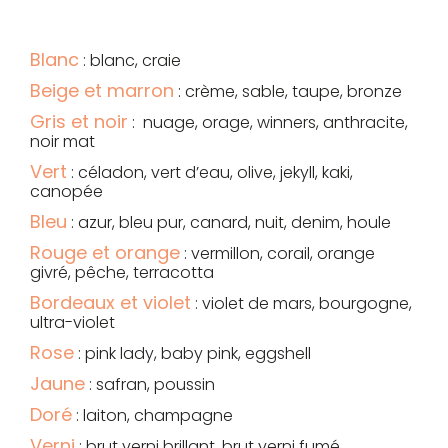
Blanc
: blanc, craie
Beige et marron
: crème, sable, taupe, bronze
Gris et noir
: nuage, orage, winners, anthracite,
noir mat
Vert
: céladon, vert d’eau, olive, jekyll, kaki,
canopée
Bleu
: azur, bleu pur, canard, nuit, denim, houle
Rouge et orange
: vermillon, corail, orange
givré, pêche, terracotta
Bordeaux et violet
: violet de mars, bourgogne,
ultra-violet
Rose
: pink lady, baby pink, eggshell
Jaune
: safran, poussin
Doré
: laiton, champagne
Verni
: brut verni brillant, brut verni fumé