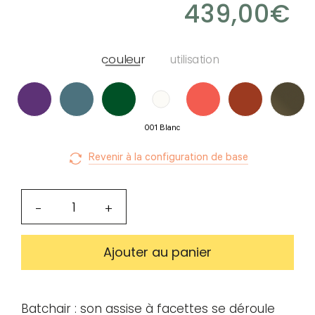
Créer
439,00
€
mon
compte
Demander
couleur
utilisation
mon
accès
001 Blanc
Me
connecter
Revenir à la configuration de base
quantité
-
+
Adresse de
de
messagerie ou
Chaise
Ajouter au panier
Identifiant
Batchair
Batchair : son assise à facettes se déroule