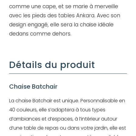
Mot de passe
comme une cape, et se marie à merveille
avec les pieds des tables Ankara. Avec son
design engagé, elle sera la chaise idéale
Je souhaite rester
dedans comme dehors.
connecté
Détails du produit
Se connecter
J’ai perdu mon mot de passe
Chaise Batchair
La chaise Batchair est unique. Personnalisable en
40 couleurs, elle s’adaptera à tous types
d’ambiances et d’espaces, à l’intérieur autour
d’une table de repas ou dans votre jardin, elle est