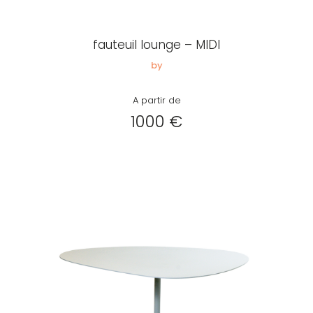
Créer
mon
fauteuil lounge – MIDI
compte
Demander
by
mon
A partir de
accès
1000 €
Me
connecter
Adresse de
messagerie ou
Identifiant