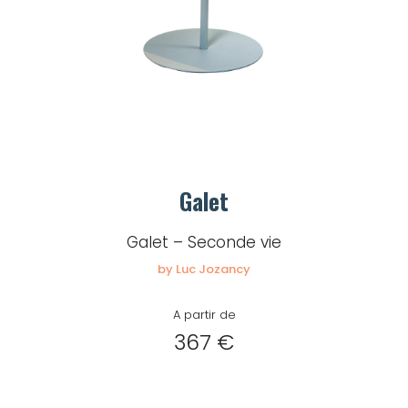
Mot de passe
Je souhaite rester
connecté
Se connecter
Galet
Galet – Seconde vie
J’ai perdu mon mot de passe
by Luc Jozancy
A partir de
367 €