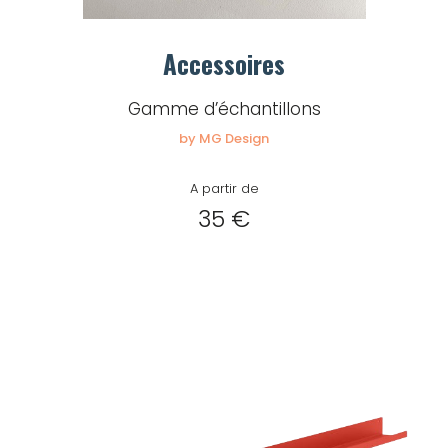
Créer
mon
Accessoires
compte
Demander
Gamme d’échantillons
mon
by MG Design
accès
A partir de
Me
35 €
connecter
Adresse de
messagerie ou
Identifiant