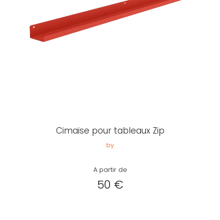
Mot de passe
Je souhaite rester
connecté
Se connecter
Cimaise pour tableaux Zip
J’ai perdu mon mot de passe
by
A partir de
50 €