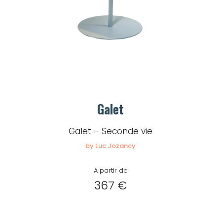
Mot de passe
Je souhaite rester
connecté
Se connecter
Galet
Galet – Seconde vie
J’ai perdu mon mot de passe
by Luc Jozancy
A partir de
367 €