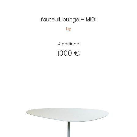
Créer
mon
fauteuil lounge – MIDI
compte
Demander
by
mon
A partir de
accès
1000 €
Me
connecter
Adresse de
messagerie ou
Identifiant