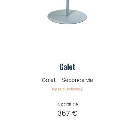
Mot de passe
Je souhaite rester
connecté
Se connecter
Galet
Galet – Seconde vie
J’ai perdu mon mot de passe
by Luc Jozancy
A partir de
367 €