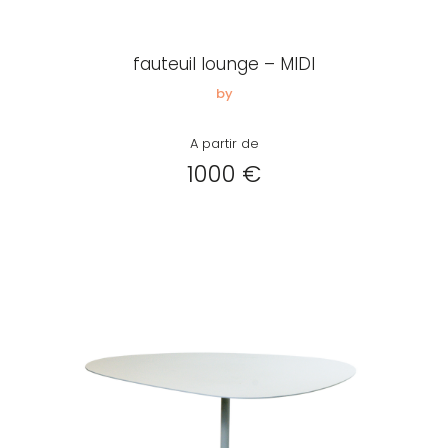
Créer
mon
fauteuil lounge – MIDI
compte
Demander
by
mon
A partir de
accès
1000 €
Me
connecter
Adresse de
messagerie ou
Identifiant