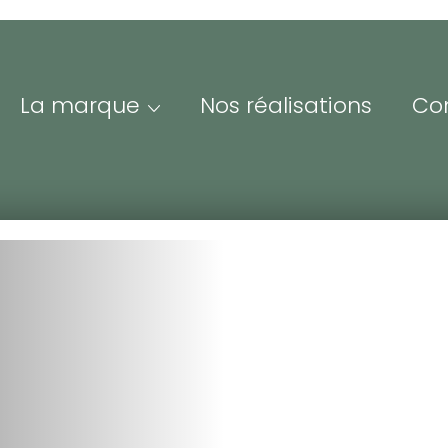
La marque
Nos réalisations
Co
Me
Adre
ofessionnels &
Iden
esse
espace Pro/Presse vous
nne un accès à nos
Mot 
sources visuelles et