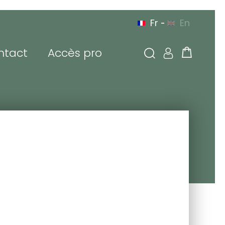
Fr
En
-
ntact
Accès pro
 connecter
sse de messagerie ou
tifiant
de passe