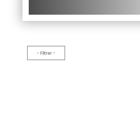
te
et suivez vos commandes.
te
té
Créer mon compte
- Filtrer -