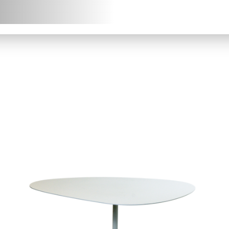
chniques (fiches
chniques, modèles 3D) en
J
léchargement.
S
Demander mon accès
J’ai 