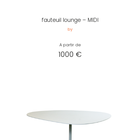
Créer
mon
fauteuil lounge – MIDI
compte
Demander
by
mon
A partir de
accès
1000 €
Me
connecter
Adresse de
messagerie ou
Identifiant