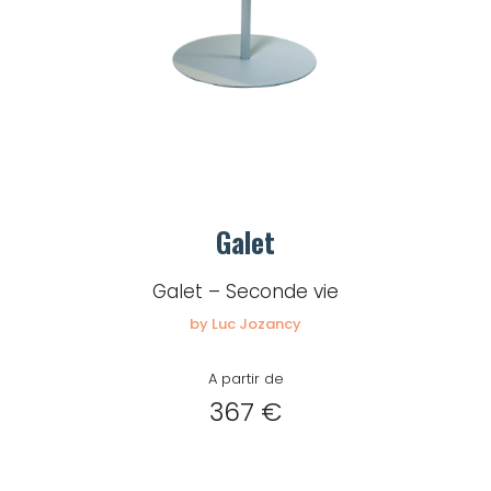
Mot de passe
Je souhaite rester
connecté
Se connecter
Galet
Galet – Seconde vie
J’ai perdu mon mot de passe
by Luc Jozancy
A partir de
367 €