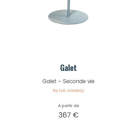
Mot de passe
Je souhaite rester
connecté
Se connecter
Galet
Galet – Seconde vie
J’ai perdu mon mot de passe
by Luc Jozancy
A partir de
367 €