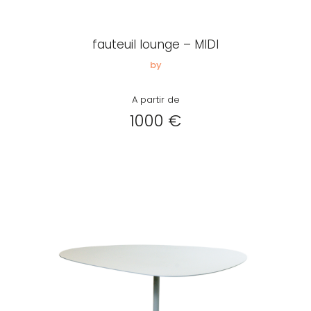
Créer
mon
fauteuil lounge – MIDI
compte
Demander
by
mon
A partir de
accès
1000 €
Me
connecter
Adresse de
messagerie ou
Identifiant