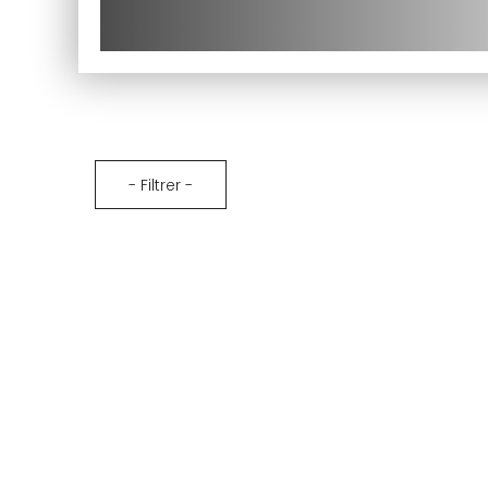
te
et suivez vos commandes.
te
té
Créer mon compte
- Filtrer -