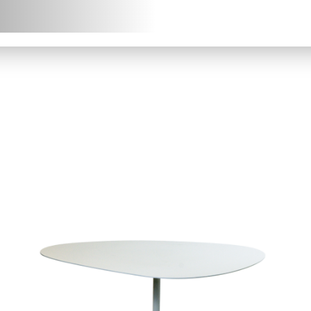
chniques (fiches
chniques, modèles 3D) en
J
léchargement.
S
Demander mon accès
J’ai 