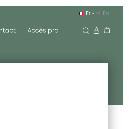
Fr
En
-
ntact
Accès pro
 connecter
sse de messagerie ou
tifiant
de passe