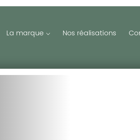
La marque
Nos réalisations
Co
Me
Adre
ofessionnels &
Iden
esse
espace Pro/Presse vous
nne un accès à nos
Mot 
sources visuelles et