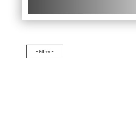
te
et suivez vos commandes.
te
té
Créer mon compte
- Filtrer -