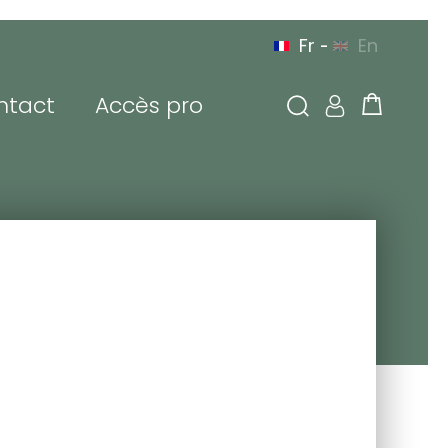
Fr
En
-
ntact
Accès pro
 connecter
sse de messagerie ou
tifiant
de passe