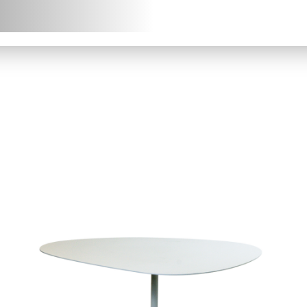
chniques (fiches
chniques, modèles 3D) en
J
léchargement.
S
Demander mon accès
J’ai 