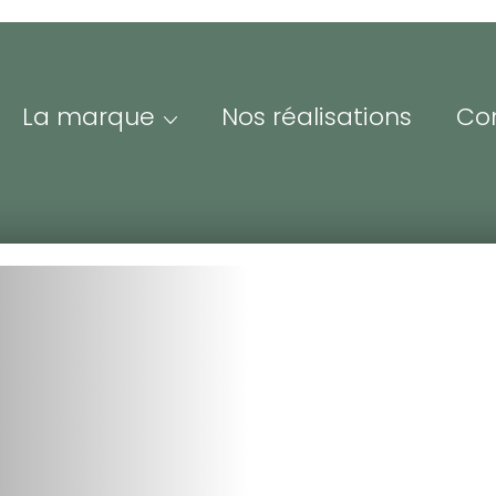
La marque
Nos réalisations
Co
Me
Adre
ofessionnels &
Iden
esse
espace Pro/Presse vous
nne un accès à nos
Mot 
sources visuelles et