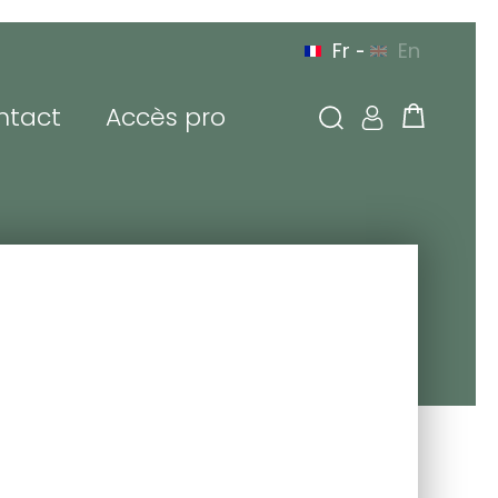
Fr
En
-
ntact
Accès pro
 connecter
sse de messagerie ou
tifiant
de passe