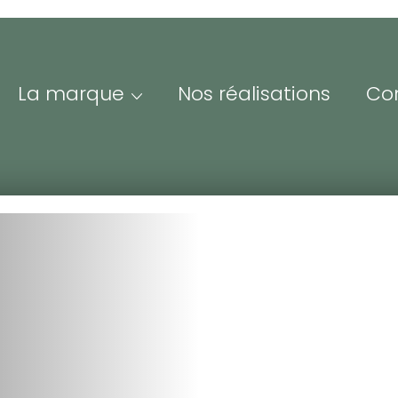
La marque
Nos réalisations
Co
Me
Adre
ofessionnels &
Iden
esse
espace Pro/Presse vous
nne un accès à nos
Mot 
sources visuelles et