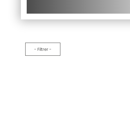
te
et suivez vos commandes.
te
té
Créer mon compte
- Filtrer -