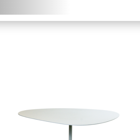
chniques (fiches
chniques, modèles 3D) en
J
léchargement.
S
Demander mon accès
J’ai 