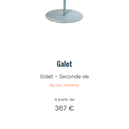
Mot de passe
Je souhaite rester
connecté
Se connecter
Galet
Galet – Seconde vie
J’ai perdu mon mot de passe
by Luc Jozancy
A partir de
367 €