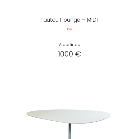
Créer
mon
fauteuil lounge – MIDI
compte
Demander
by
mon
A partir de
accès
1000 €
Me
connecter
Adresse de
messagerie ou
Identifiant