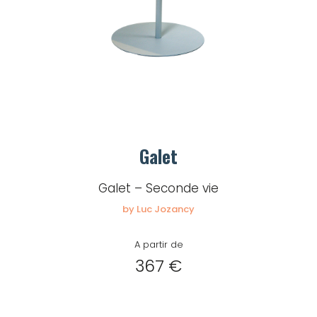
Mot de passe
Je souhaite rester
connecté
Se connecter
Galet
Galet – Seconde vie
J’ai perdu mon mot de passe
by Luc Jozancy
A partir de
367 €