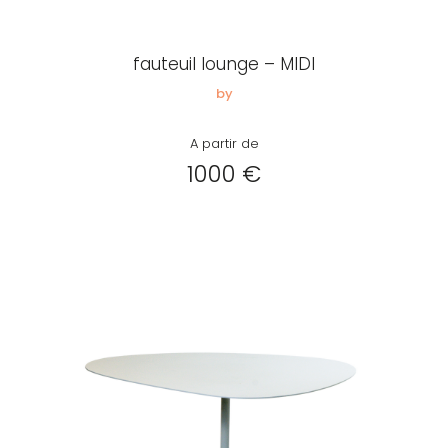
Créer
mon
fauteuil lounge – MIDI
compte
Demander
by
mon
A partir de
accès
1000 €
Me
connecter
Adresse de
messagerie ou
Identifiant