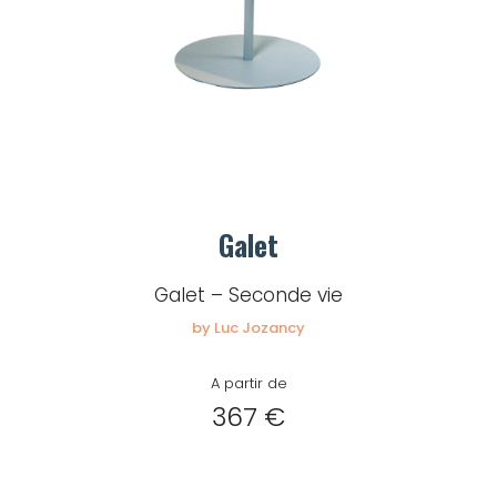
Mot de passe
Je souhaite rester
connecté
Se connecter
Galet
Galet – Seconde vie
J’ai perdu mon mot de passe
by Luc Jozancy
A partir de
367 €