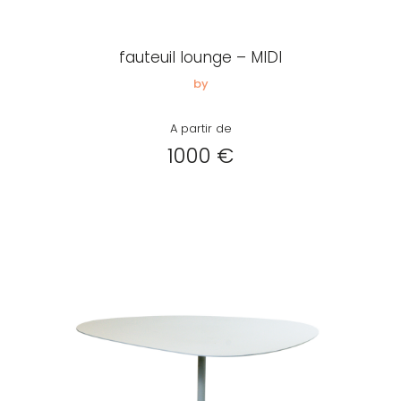
Créer
mon
fauteuil lounge – MIDI
compte
Demander
by
mon
A partir de
accès
1000 €
Me
connecter
Adresse de
messagerie ou
Identifiant