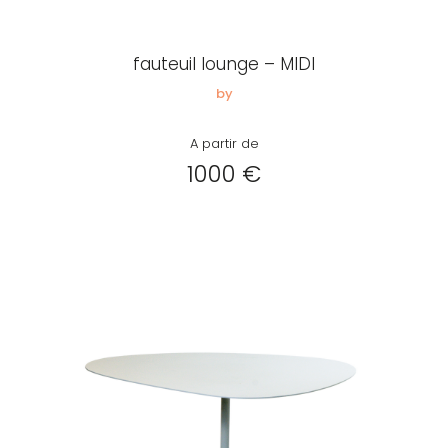
Créer
mon
fauteuil lounge – MIDI
compte
Demander
by
mon
A partir de
accès
1000 €
Me
connecter
Adresse de
messagerie ou
Identifiant