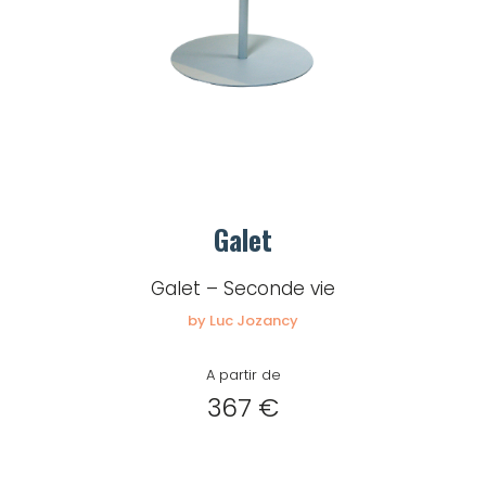
Mot de passe
Je souhaite rester
connecté
Se connecter
Galet
Galet – Seconde vie
J’ai perdu mon mot de passe
by Luc Jozancy
A partir de
367 €