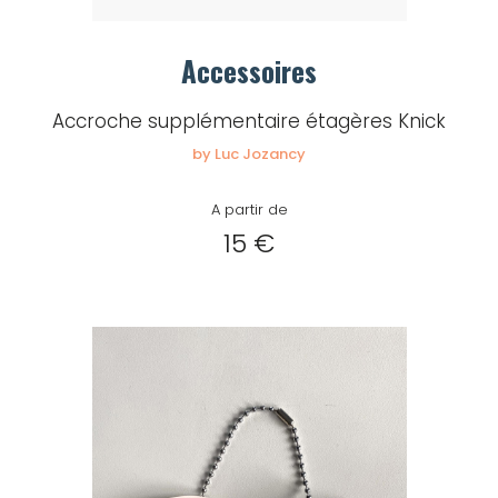
Créer
mon
Accessoires
compte
Demander
Accroche supplémentaire étagères Knick
mon
by Luc Jozancy
accès
A partir de
Me
15 €
connecter
Adresse de
messagerie ou
Identifiant