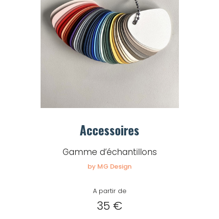
Mot de passe
Je souhaite rester
connecté
Se connecter
Accessoires
J’ai perdu mon mot de passe
Gamme d’échantillons
by MG Design
A partir de
35 €