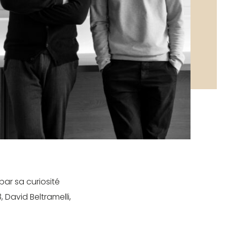
e souhaite rester connecté
e connecter
perdu mon mot de passe
par sa curiosité
 David Beltramelli,