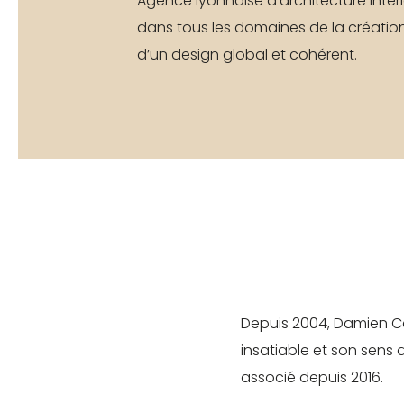
Agence lyonnaise d'architecture intér
te
et suivez vos commandes.
dans tous les domaines de la créatio
te
d’un design global et cohérent.
té
Créer mon compte
Depuis 2004, Damien Car
insatiable et son sens d
associé depuis 2016.