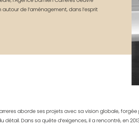
ieure, l’Agence Damien Carreres oeuvre
chniques (fiches
n autour de l’aménagement, dans l’esprit
chniques, modèles 3D) en
J
léchargement.
S
Demander mon accès
J’ai 
reres aborde ses projets avec sa vision globale, forgée 
u détail. Dans sa quête d’exigences, il a rencontré, en 2013,