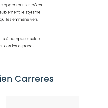
velopper tous les pôles
meublement, le stylisme
e qui les emmène vers
ents à composer selon
s tous les espaces.
ien Carreres