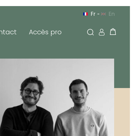
Fr
En
-
ntact
Accès pro
 connecter
sse de messagerie ou
tifiant
de passe