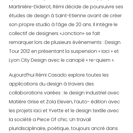
Créer
Martinière-Diderot, Rémi décide de poursuivre ses
mon
études de design à Saint-Etienne avant de créer
compte
Demander
son propre studio à l’âge de 20 ans. Il intègre le
collectif de designers «Jonction» se fait
mon
remarquer lors de plusieurs évènements : Design
accès
Tour 2012 en présentant la suspension « Iaci » et
Me
Lyon City Design avec le canapé « re-quiem ».
connecter
Aujourd’hui Rémi Casado explore toutes les
applications du design à travers des
Adresse de
collaborations variées : le design industriel avec
messagerie ou
Matière Grise et Zola Eleven, l’auto- édition avec
Identifiant
les projets Iaci et Yvette et le design textile avec
la société a Piece Of chic. Un travail
pluridisciplinaire, poétique, toujours ancré dans