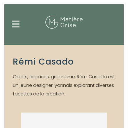
Rémi Casado
Créer un
Votre panier est vide.
compte
Objets, espaces, graphisme, Rémi Casado est
un jeune designer lyonnais explorant diverses
facettes de la création.
Particuliers
Professionnels
&
Depuis
Presse
votre
L’espace