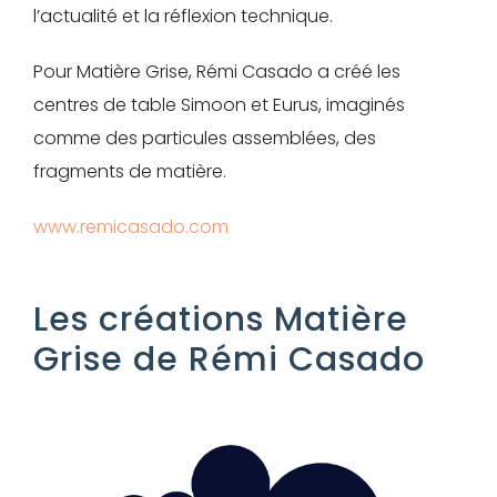
Mot de passe
l’actualité et la réflexion technique.
Pour Matière Grise, Rémi Casado a créé les
centres de table Simoon et Eurus, imaginés
Je souhaite rester
comme des particules assemblées, des
connecté
fragments de matière.
www.remicasado.com
Se connecter
J’ai perdu mon mot de passe
Les créations Matière
Grise de Rémi Casado